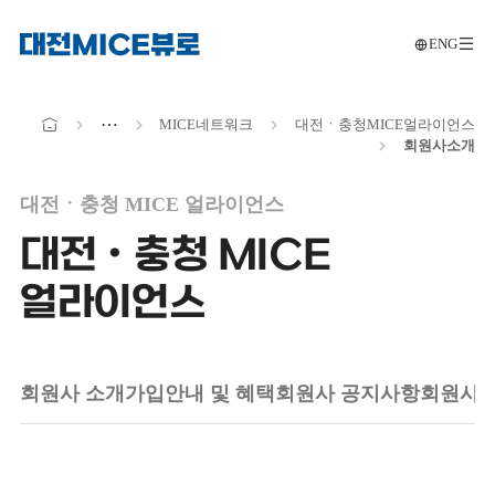
ENG
메인으로
전
이동
메인으로
⋯
MICE
네트워크
대전ㆍ충청
MICE
얼라이언스
이동
회원사
소개
대전ㆍ충청 MICE 얼라이언스
대전ㆍ충청 MICE
얼라이언스
회원사 소개
가입안내 및 혜택
회원사 공지사항
회원사 