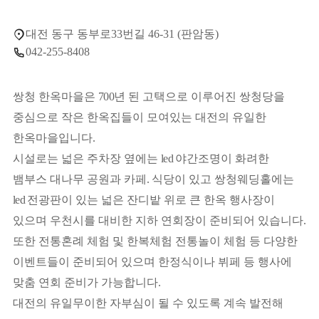
대전 동구 동부로33번길 46-31 (판암동)
042-255-8408
쌍청 한옥마을은
700
년 된 고택으로 이루어진 쌍청당을
중심으로 작은 한옥
집들이 모여있는 대전의 유일한
한옥마을입니다
.
시설로는 넓은 주차장
옆에는
led
야간조명이 화려한
뱀부스 대나무 공원과 카페
.
식당이 있고 쌍청
웨딩홀에는
led
전광판이 있는 넓은 잔디밭 위로 큰 한옥 행사장이
있으며
우천시를 대비한 지하 연회장이 준비되어 있습니다
.
또한 전통혼례 체험 및
한복체험 전통놀이 체험 등 다양한
이벤트들이 준비되어 있으며 한정식이나
뷔페 등 행사에
맞춤 연회 준비가 가능합니다
.
대전의 유일무이한 자부심이
될 수 있도록 계속 발전해