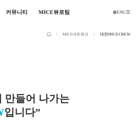
커뮤니티
MICE뷰로팀
ENG
전
메인으로
MICE
네트워크
대전
MICE
CREW
이동
께 만들어 나가는
W
입니다”