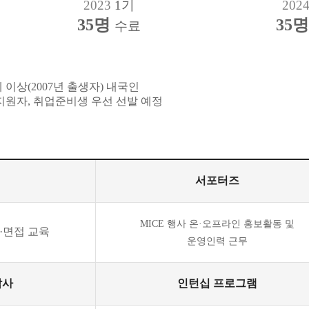
2023
1기
202
35명
35
수료
세 이상(2007년 출생자) 내국인
 지원자, 취업준비생 우선 선발 예정
서포터즈
MICE 행사 온·오프라인 홍보활동 및
업·면접 교육
운영인력 근무
답사
인턴십 프로그램