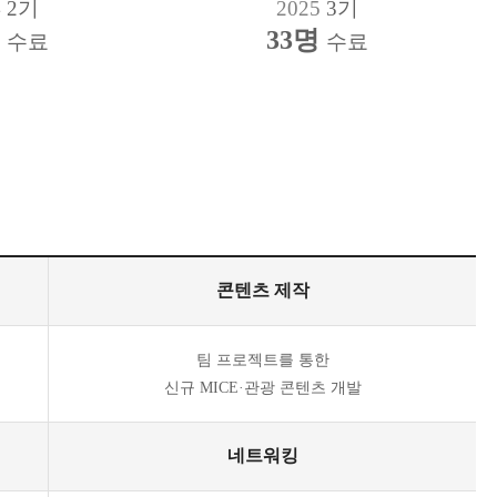
4
2기
2025
3기
명
33명
수료
수료
콘텐츠 제작
팀 프로젝트를 통한
신규 MICE·관광 콘텐츠 개발
네트워킹