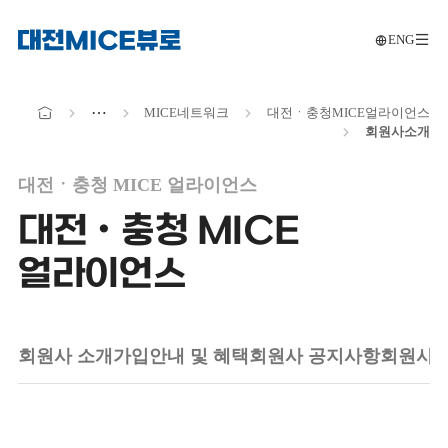
ENG
메인으로
전
이동
메인으로
⋯
MICE
네트워크
대전ㆍ충청
MICE
얼라이언스
이동
회원사
소개
대전ㆍ충청 MICE 얼라이언스
대전ㆍ충청 MICE
얼라이언스
회원사 소개
가입안내 및 혜택
회원사 공지사항
회원사 