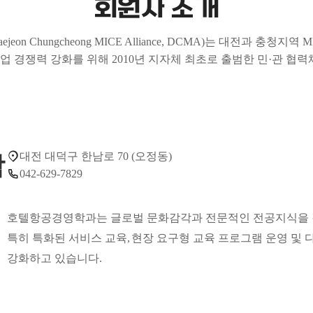
회원사 소개
eon Chungcheong MICE Alliance, DCMA)는 대전과 충청
산업 경쟁력 강화를 위해 2010년 지자체 최초로 출범한 민·관 협
대전 대덕구 한남로 70 (오정동)
학
042-629-7829
호텔항공경영학과는 글로벌 문화감각과 전문적인 전공지식을
특히 특화된 서비스 교육
,
현장
요구형 교육 프로그램 운영 및
강화하고 있습니다
.