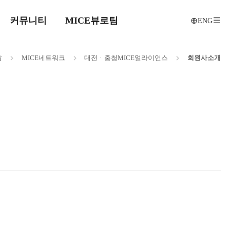
커뮤니티
MICE뷰로팀
ENG
전
메인으로
MICE
네트워크
대전ㆍ충청
MICE
얼라이언스
회원사
소개
이동