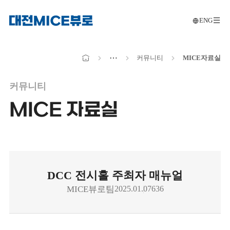
ENG
메인으로
전
이동
메인으로
⋯
커뮤니티
MICE
자료실
이동
커뮤니티
MICE 자료실
DCC 전시홀 주최자 매뉴얼
MICE뷰로팀
2025.01.07
636